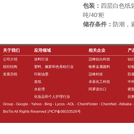
包装：
四层白色纸袋 覆
吨/40’柜
储存条件：
防潮，避
关于我们
应用领域
相关企业
产
公司介绍
涂料行业
迈峰钛白科技
钛
组织结构
塑料、橡胶和色母粒行业
银桥金属颜料
铝
发展历程
印刷油墨
迈峰科技
防
造纸
卓基化工科技
中
水处理
同霁进出口
硬
化妆品和个人护理行业
抗氧
Group -
Google
-
Yahoo
-
Bing
-
Lycos
-
AOL
-
ChemFinder
-
ChemNet
-
Alibaba
BioTio All Rights Reserved 沪ICP备06033526号